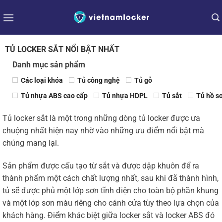
Bỏ
qua
nội
dung
TỦ LOCKER SẮT NỔI BẬT NHẤT
Danh mục sản phẩm
Các loại khóa
Tủ công nghệ
Tủ gỗ
Tủ nhựa ABS cao cấp
Tủ nhựa HDPL
Tủ sắt
Tủ hồ s
Tủ locker sắt là một trong những dòng tủ locker được ưa
chuộng nhất hiện nay nhờ vào những ưu điểm nổi bật mà
chúng mang lại.
Sản phẩm được cấu tạo từ sắt và được dập khuôn để ra
thành phẩm một cách chất lượng nhất, sau khi đã thành hình,
tủ sẽ được phủ một lớp sơn tĩnh điện cho toàn bộ phần khung
và một lớp sơn màu riêng cho cánh cửa tùy theo lựa chọn của
khách hàng. Điểm khác biệt giữa locker sắt và locker ABS đó