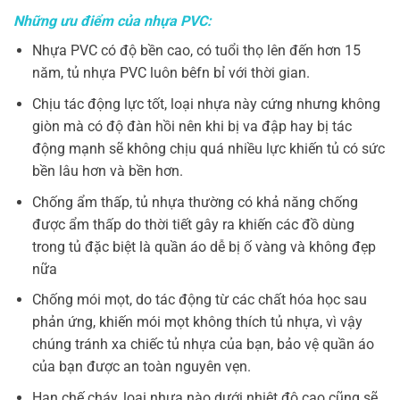
Những ưu điểm của nhựa PVC:
Nhựa PVC có độ bền cao, có tuổi thọ lên đến hơn 15
năm, tủ nhựa PVC luôn bêfn bỉ với thời gian.
Chịu tác động lực tốt, loại nhựa này cứng nhưng không
giòn mà có độ đàn hồi nên khi bị va đập hay bị tác
động mạnh sẽ không chịu quá nhiều lực khiến tủ có sức
bền lâu hơn và bền hơn.
Chống ẩm thấp, tủ nhựa thường có khả năng chống
được ẩm thấp do thời tiết gây ra khiến các đồ dùng
trong tủ đặc biệt là quần áo dễ bị ố vàng và không đẹp
nữa
Chống mói mọt, do tác động từ các chất hóa học sau
phản ứng, khiến mói mọt không thích tủ nhựa, vì vậy
chúng tránh xa chiếc tủ nhựa của bạn, bảo vệ quần áo
của bạn được an toàn nguyên vẹn.
Hạn chế cháy, loại nhựa nào dưới nhiệt độ cao cũng sẽ