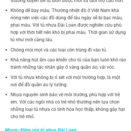
thường xuyên để tủ luôn được mới và tuổi thọ cao hơn.
Không dễ bay màu. Thường nhiệt độ ở Việt Nam khá
nóng nên việc các đồ dùng để lâu ngày sẽ bị bạc màu,
phai màu. Với tủ nhựa Đài Loan được nghiên cứu phù
hợp với thời tiết nên khó bị phai màu. Thời gian sử dụng
tủ như mới càng lâu.
Chóng mói mọt và các loại côn trùng đi vào tủ.
Khả năng hút ẩm cao khiến cho tủ của bạn luôn khô ráo
tránh những tác nhân gây ố vàng quần áo, vải vóc.
Với tủ nhựa không bị rỉ sét với mội trường hợp, là một
nơi để đồ quần áo lý tưởng.
Nhựa nguyên sinh bảo vệ môi trường, phù hợp với trẻ
em. Với các ngôi nhà có trẻ nhỏ thường nên lựa chọn
những loại tủ nhựa có tính hóa học thấp, không gây hại
cho trẻ nhỏ.
Nhược điểm của tủ nhựa Đài Loan: