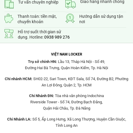
Giao hàng nhanh chóng
Tư vấn chuyên nghiệp
Thanh toán: tiền mặt,
Hướng dẫn sử dụng tận
chuyển khoản
nơi
Hỗ trợ suốt thời gian sử
dụng. Hotline:
0938 989 276
VIỆT NAM LOCKER
Trụ sở chính HN:
Lầu 13, Tháp Hà Nội - Số 49,
Đường Hai Bà Trưng, Quận Hoàn Kiếm, Tp. Hà Nội
Chi nhánh HCM:
SH02-22, Sari Town, KĐT Sala, Số 74, Đường B2, Phường
An Lợi Đông, Quận 2, Tp. HCM
Chi Nhánh ĐN:
Tòa nhà văn phòng Indochina
Riverside Tower - Số 74, Đường Bạch Đằng,
Quận Hải Châu, Tp. Đà Nẵng
Chi Nhánh LA:
Số 5, Ấp Long Hưng, Xã Long Thượng, Huyện Cần Giuộc,
Tỉnh Long An