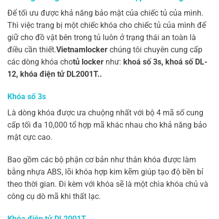
Để tối ưu được khả năng bảo mật của chiếc tủ của mình.
Thì việc trang bị một chiếc khóa cho chiếc tủ của mình để
giữ cho đồ vật bên trong tủ luôn ở trạng thái an toàn là
điều cần thiết.
Vietnamlocker
chúng tôi chuyên cung cấp
các dòng khóa cho
tủ locker
như:
khoá số 3s
,
khoá số DL-
12
,
khóa điện tử DL2001T
..
Khóa số 3s
Là dòng khóa được ưa chuộng nhất với bộ 4 mã số cung
cấp tối đa 10,000 tổ hợp mã khác nhau cho khả năng bảo
mật cực cao.
Bao gồm các bộ phận cơ bản như thân khóa được làm
bằng
nhựa ABS
, lõi khóa hợp kim kẽm giúp tạo độ bền bỉ
theo thời gian. Đi kèm với khóa sẽ là một chìa khóa chủ và
công cụ dò mã khi thất lạc.
Khóa điện tử DL2001T