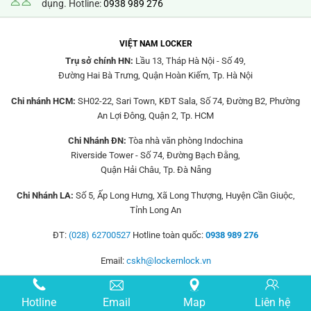
dụng. Hotline:
0938 989 276
VIỆT NAM LOCKER
Trụ sở chính HN:
Lầu 13, Tháp Hà Nội - Số 49,
Đường Hai Bà Trưng, Quận Hoàn Kiếm, Tp. Hà Nội
Chi nhánh HCM:
SH02-22, Sari Town, KĐT Sala, Số 74, Đường B2, Phường
An Lợi Đông, Quận 2, Tp. HCM
Chi Nhánh ĐN:
Tòa nhà văn phòng Indochina
Riverside Tower - Số 74, Đường Bạch Đằng,
Quận Hải Châu, Tp. Đà Nẵng
Chi Nhánh LA:
Số 5, Ấp Long Hưng, Xã Long Thượng, Huyện Cần Giuộc,
Tỉnh Long An
ĐT:
(028) 62700527
Hotline toàn quốc:
0938 989 276
Email:
cskh@lockernlock.vn
Hotline
Email
Map
Liên hệ