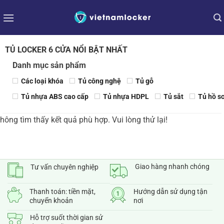
Bỏ
qua
nội
dung
TỦ LOCKER 6 CỬA NỔI BẬT NHẤT
Danh mục sản phẩm
Các loại khóa
Tủ công nghệ
Tủ gỗ
Tủ nhựa ABS cao cấp
Tủ nhựa HDPL
Tủ sắt
Tủ hồ s
hông tìm thấy kết quả phù hợp. Vui lòng thử lại!
Giao hàng nhanh chóng
Tư vấn chuyên nghiệp
Thanh toán: tiền mặt,
Hướng dẫn sử dụng tận
chuyển khoản
nơi
Hỗ trợ suốt thời gian sử