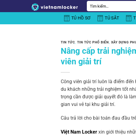
Bỏ
Tìm
kiếm:
qua
TỦ HỒ SƠ
TỦ SẮT
T
nội
dung
TIN TỨC
,
TIN TỨC PHỔ BIẾN
,
XÂY DỰNG PH
Nâng cấp trải nghiệm
viên giải trí
Công viên giải trí luôn là điểm đến
du khách những trải nghiệm tốt nhấ
trọng cần được giải quyết đó là là
gian vui vẻ tại khu giải trí.
Câu trả lời cho bài toán đau đầu t
Việt Nam Locker
xin giới thiệu nhữ