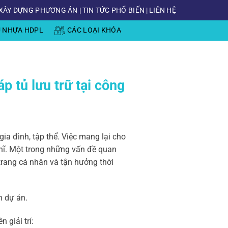
XÂY DỰNG PHƯƠNG ÁN
|
TIN TỨC PHỔ BIẾN
|
LIÊN HỆ
Ủ NHỰA HDPL
CÁC LOẠI KHÓA
p tủ lưu trữ tại công
ia đình, tập thể. Việc mang lại cho
ghĩ. Một trong những vấn đề quan
trang cá nhân và tận hưởng thời
h dự án.
 giải trí: