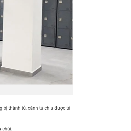
276
Nam
cskh@lo
Locker
bị thành tủ, cánh tủ chịu được tải
 chùi.