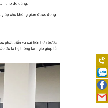
oàn cho đồ dùng.
g, giúp cho không gian được đồng
 phát triển và cải tiến hơn trước.
ào đó là hệ thống lam gió giúp tủ
0938
989
0938
276
989
Việt