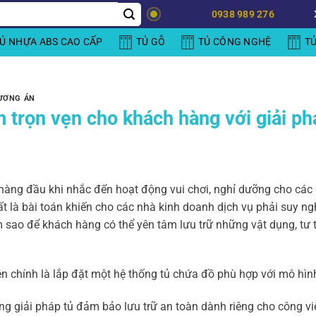
0938 989 276
Ủ NHỰA ABS CAO CẤP
TỦ GỖ
TỦ CÔNG NGHỆ
T
ƯƠNG ÁN
 trọn vẹn cho khách hàng với giải phá
 hàng đầu khi nhắc đến hoạt động vui chơi, nghỉ dưỡng cho các g
t là bài toán khiến cho các nhà kinh doanh dịch vụ phải suy n
m sao để khách hàng có thể yên tâm lưu trữ những vật dụng, tư 
rên chính là lắp đặt một hệ thống tủ chứa đồ phù hợp với mô hìn
ng giải pháp tủ đảm bảo lưu trữ an toàn dành riêng cho công viên