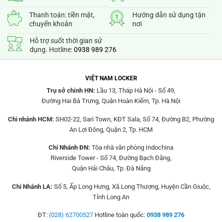
Thanh toán: tiền mặt,
Hướng dẫn sử dụng tận
chuyển khoản
nơi
Hỗ trợ suốt thời gian sử
dụng. Hotline:
0938 989 276
VIỆT NAM LOCKER
Trụ sở chính HN:
Lầu 13, Tháp Hà Nội - Số 49,
Đường Hai Bà Trưng, Quận Hoàn Kiếm, Tp. Hà Nội
Chi nhánh HCM:
SH02-22, Sari Town, KĐT Sala, Số 74, Đường B2, Phường
An Lợi Đông, Quận 2, Tp. HCM
Chi Nhánh ĐN:
Tòa nhà văn phòng Indochina
Riverside Tower - Số 74, Đường Bạch Đằng,
Quận Hải Châu, Tp. Đà Nẵng
Chi Nhánh LA:
Số 5, Ấp Long Hưng, Xã Long Thượng, Huyện Cần Giuộc,
Tỉnh Long An
ĐT:
(028) 62700527
Hotline toàn quốc:
0938 989 276