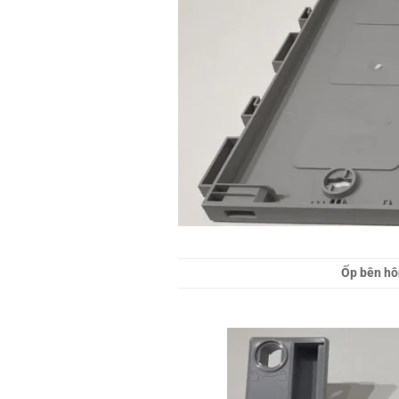
Ốp bên hô