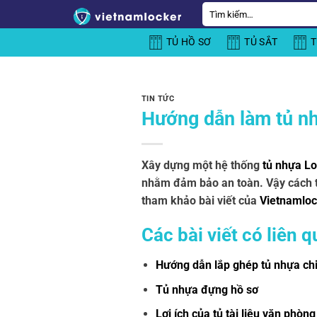
Bỏ
Tìm
kiếm:
qua
TỦ HỒ SƠ
TỦ SẮT
T
nội
dung
TIN TỨC
Hướng dẫn làm tủ nh
Xây dựng một hệ thống
tủ nhựa L
nhằm đảm bảo an toàn. Vậy cách t
tham khảo bài viết của
Vietnamloc
Các bài viết có liên
Hướng dẫn lắp ghép tủ nhựa chi
Tủ nhựa đựng hồ sơ
Lợi ích của tủ tài liệu văn phò