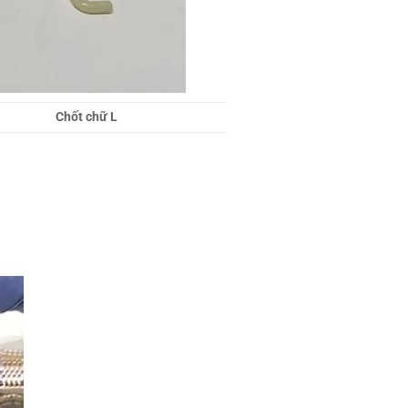
276
Nam
cskh@lo
Locker
Chốt chữ L