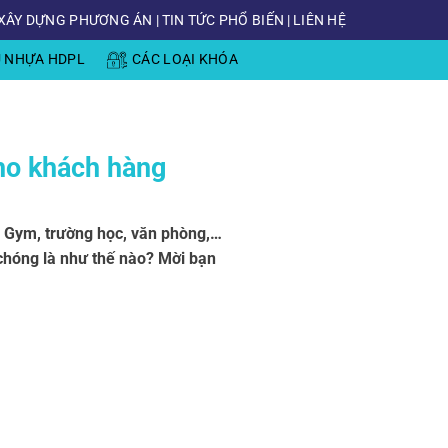
XÂY DỰNG PHƯƠNG ÁN
|
TIN TỨC PHỔ BIẾN
|
LIÊN HỆ
Ủ NHỰA HDPL
CÁC LOẠI KHÓA
cho khách hàng
ng Gym, trường học, văn phòng,…
chóng là như thế nào? Mời bạn