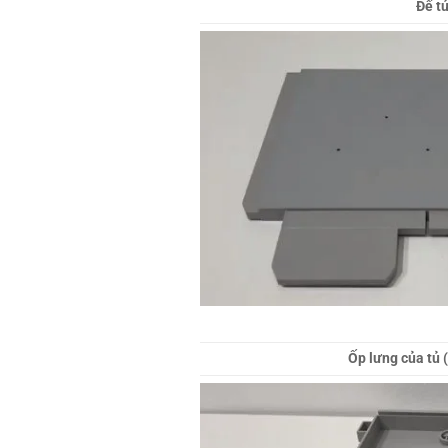
Đế t
Ốp lưng của tủ 