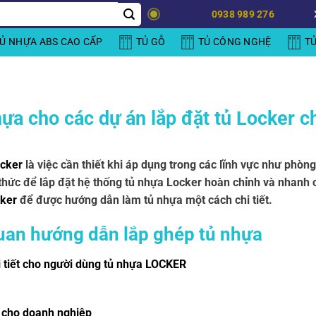
0938 989 276
Ủ NHỰA ABS CAO CẤP
TỦ GỖ
TỦ CÔNG NGHỆ
T
ựa cho các dự án lắp đặt tủ Locker 
ocker
là việc cần thiết khi áp dụng trong các lĩnh vực như phò
hức để lắp đặt hệ thống tủ nhựa Locker hoàn chỉnh và nhanh 
ker
để được hướng dẫn làm tủ nhựa một cách chi tiết.
 quan hướng dẫn lắp ghép tủ nhựa
 tiết cho người dùng tủ nhựa LOCKER
ng cho doanh nghiệp