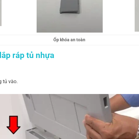
Ốp khóa an toàn
lắp ráp tủ nhựa
 tủ vào.