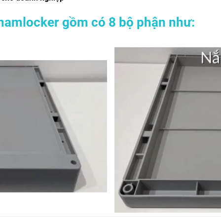
tnamlocker gồm có 8 bộ phận như: