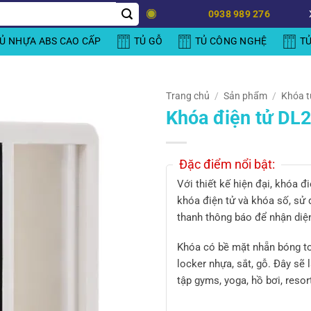
0938 989 276
Ủ NHỰA ABS CAO CẤP
TỦ GỖ
TỦ CÔNG NGHỆ
T
Trang chủ
/
Sản phẩm
/
Khóa t
Khóa điện tử DL
Đặc điểm nổi bật:
Với thiết kế hiện đại, khóa 
khóa điện tử và khóa số, sử
thanh thông báo để nhận diện
Khóa có bề mặt nhẵn bóng toá
locker nhựa, sắt, gỗ. Đây sẽ
tập gyms, yoga, hồ bơi, resor