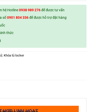
ên hệ Hotline
0938 989 276
để được tư vấn
ua số
0901 804 336
để được hỗ trợ đặt hàng
quốc
hình thức
g
tử
,
Khóa tủ locker
T HỢP LINH HOẠT