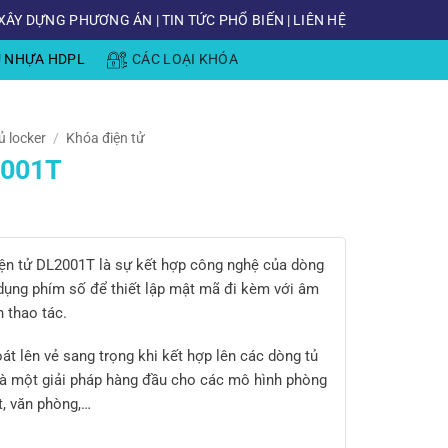
XÂY DỰNG PHƯƠNG ÁN
|
TIN TỨC PHỔ BIẾN
|
LIÊN HỆ
Ủ NHỰA HDPL
CÁC LOẠI KHÓA
ủ locker
/
Khóa điện tử
2001T
điện tử DL2001T là sự kết hợp công nghệ của dòng
 dụng phím số để thiết lập mật mã đi kèm với âm
 thao tác.
t lên vẻ sang trọng khi kết hợp lên các dòng tủ
 là một giải pháp hàng đầu cho các mô hình phòng
t, văn phòng,…