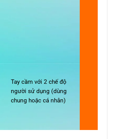
276
Nam
cskh@lo
Locker
Tay cầm với 2 chế độ
người sử dụng (dùng
chung hoặc cá nhân)