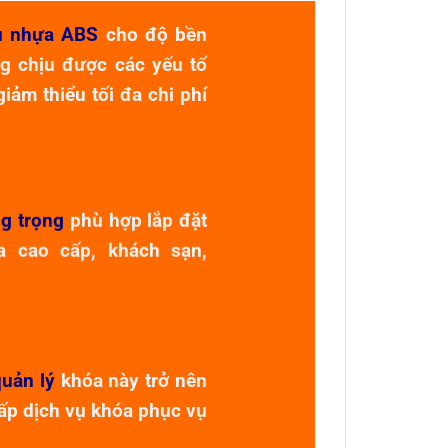
ệu nhựa ABS
cho độ bền
g chịu được các yếu tố
iảm thiểu tối đa chi phí
ng trọng
phù hợp lắp đặt
a cao cấp, khách sạn,
uản lý
khóa này trở nên
ấp dịch vụ khóa phục vụ