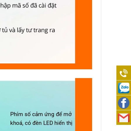
0938
989
0938
Phím số cảm ứng để mở
276
989
Việt
khoá, có đèn LED hiển thị