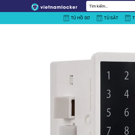
Bỏ
Tìm
kiếm:
qua
TỦ HỒ SƠ
TỦ SẮT
T
nội
dung