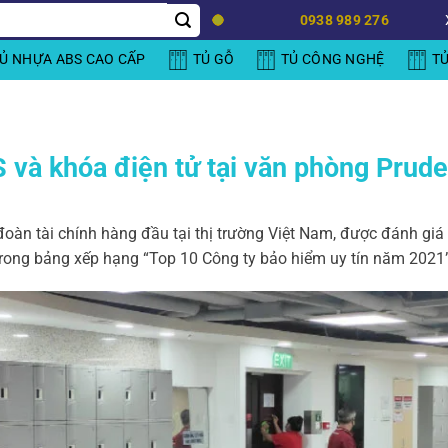
0938 989 276
Ủ NHỰA ABS CAO CẤP
TỦ GỖ
TỦ CÔNG NGHỆ
T
 và khóa điện tử tại văn phòng Prude
đoàn tài chính hàng đầu tại thị trường Việt Nam, được đánh gi
 trong bảng xếp hạng “Top 10 Công ty bảo hiểm uy tín năm 2021”