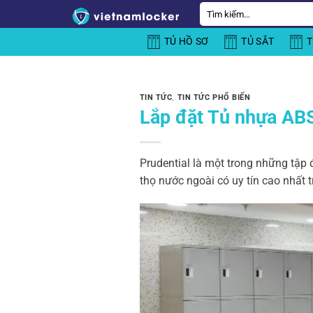
Bỏ
Tìm
kiếm:
qua
TỦ HỒ SƠ
TỦ SẮT
T
nội
dung
TIN TỨC
,
TIN TỨC PHỔ BIẾN
Lắp đặt Tủ nhựa ABS
Prudential là một trong những tập 
thọ nước ngoài có uy tín cao nhất