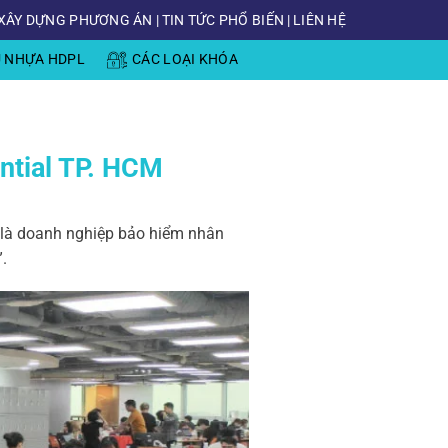
XÂY DỰNG PHƯƠNG ÁN
|
TIN TỨC PHỔ BIẾN
|
LIÊN HỆ
Ủ NHỰA HDPL
CÁC LOẠI KHÓA
ntial TP. HCM
á là doanh nghiệp bảo hiểm nhân
.