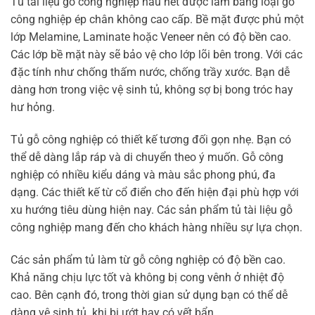
Tủ tài liệu gỗ công nghiệp hầu hết được làm bằng loại gỗ
công nghiệp ép chân không cao cấp. Bề mặt được phủ một
lớp Melamine, Laminate hoặc Veneer nên có độ bền cao.
Các lớp bề mặt này sẽ bảo vệ cho lớp lõi bên trong. Với các
đặc tính như chống thấm nước, chống trầy xước. Bạn dễ
dàng hơn trong việc vệ sinh tủ, không sợ bị bong tróc hay
hư hỏng.
Tủ gỗ công nghiệp có thiết kế tương đối gọn nhẹ. Bạn có
thể dễ dàng lắp ráp và di chuyển theo ý muốn. Gỗ công
nghiệp có nhiều kiểu dáng và màu sắc phong phú, đa
dạng. Các thiết kế từ cổ điển cho đến hiện đại phù hợp với
xu hướng tiêu dùng hiện nay. Các sản phẩm tủ tài liệu gỗ
công nghiệp mang đến cho khách hàng nhiều sự lựa chọn.
Các sản phẩm tủ làm từ gỗ công nghiệp có độ bền cao.
Khả năng chịu lực tốt và không bị cong vênh ở nhiệt độ
cao. Bên cạnh đó, trong thời gian sử dụng bạn có thể dễ
dàng vệ sinh tủ khi bị ướt hay có vết bẩn.