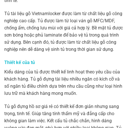
tinh tế.
Tủ tài liệu gỗ Vietnamlocker được làm từ chất liệu gỗ công
nghiệp cao cấp. Tủ được làm từ loại ván gỗ MFC/MDF,
chống ẩm, chống lưu mùi với giá cả hợp lý. Bề mặt tủ được
sơn bóng hoặc phủ laminate để bảo vệ tủ trong quá trình
sử dụng. Bên cạnh đó, tủ được làm từ chất liệu gỗ công
nghiệp nên dễ dàng vệ sinh tủ trong thời gian sử dụng.
Thiết kế của tủ
Kiểu dáng của tủ được thiết kế linh hoạt theo yêu cầu của
khách hàng. T
ủ gỗ đựng tài liệu nhiều ngăn có k
ích cỡ và
số ngăn tủ điều chỉnh dựa trên nhu cầu cũng như loại hình
lưu trữ mà khách hàng mong muốn.
Tủ gỗ đựng hồ sơ giá rẻ
có thiết kế đơn giản nhưng sang
trọng, tinh tế. Giúp tăng tính thẩm mỹ và đẳng cấp cho
không gian làm việc. Kết cấu tủ chắc chắn, hình dáng
vuông vức đẹp mắt, phù hợp với nhiều loại không gian. Tủ