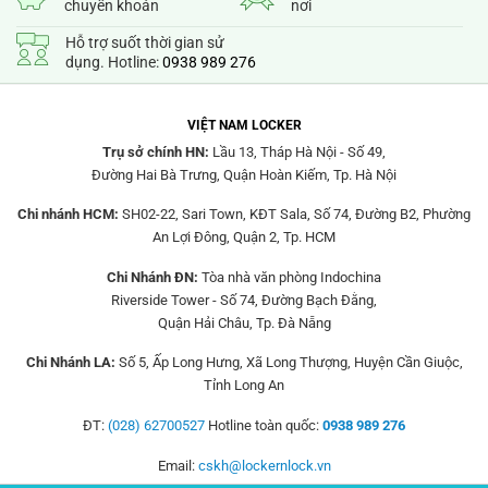
chuyển khoản
nơi
Hỗ trợ suốt thời gian sử
dụng. Hotline:
0938 989 276
VIỆT NAM LOCKER
Trụ sở chính HN:
Lầu 13, Tháp Hà Nội - Số 49,
Đường Hai Bà Trưng, Quận Hoàn Kiếm, Tp. Hà Nội
Chi nhánh HCM:
SH02-22, Sari Town, KĐT Sala, Số 74, Đường B2, Phường
An Lợi Đông, Quận 2, Tp. HCM
Chi Nhánh ĐN:
Tòa nhà văn phòng Indochina
Riverside Tower - Số 74, Đường Bạch Đằng,
Quận Hải Châu, Tp. Đà Nẵng
Chi Nhánh LA:
Số 5, Ấp Long Hưng, Xã Long Thượng, Huyện Cần Giuộc,
Tỉnh Long An
ĐT:
(028) 62700527
Hotline toàn quốc:
0938 989 276
Email:
cskh@lockernlock.vn