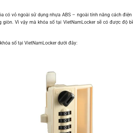
khóa có vỏ ngoài sử dụng nhựa ABS – ngoài tí
nh năng cách điện 
g giòn. Vì vậy mà khóa số tại
VietNamLocker
sẽ có được độ bề
khóa số tại
VietNamLocker
dưới đây: