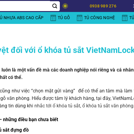
0938 989 276
Ủ NHỰA ABS CAO CẤP
TỦ GỖ
TỦ CÔNG NGHỆ
T
yệt đối với ổ khóa tủ sắt VietNamLoc
a luôn là một vấn đề mà các doanh nghiệp nói riêng và cá nhân 
hất có thể.
 cũng như việc “chọn mặt gửi vàng” để có thể an tâm mà làm v
ủ gỗ văn phòng. Hiểu được tâm lý khách hàng, tại đây, VietNa
àng tin dùng kh
i nhắc tới ổ khóa tủ sắt, ổ khóa tủ sắt văn phòng
– những điều bạn chưa biết
ủ sắt đựng đồ