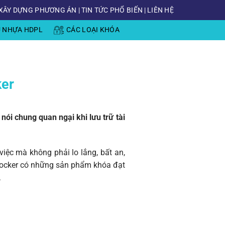
XÂY DỰNG PHƯƠNG ÁN
|
TIN TỨC PHỔ BIẾN
|
LIÊN HỆ
Ủ NHỰA HDPL
CÁC LOẠI KHÓA
ker
nói chung quan ngại khi lưu trữ tài
iệc mà không phải lo lắng, bất an,
mLocker có những sản phẩm khóa đạt
.