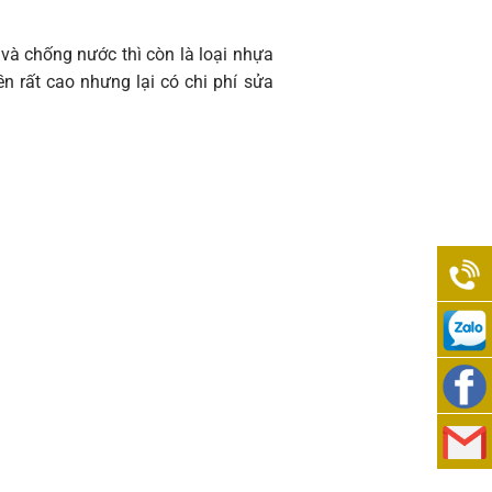
và chống nước thì còn là loại nhựa
n rất cao nhưng lại có chi phí sửa
0938
989
0938
276
989
Việt