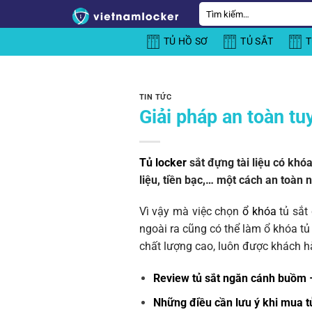
Bỏ
Tìm
kiếm:
qua
TỦ HỒ SƠ
TỦ SẮT
T
nội
dung
TIN TỨC
Giải pháp an toàn tu
Tủ locker
sắt đựng tài liệu có khó
liệu, tiền bạc,… một cách an toàn n
Vì vậy mà việc chọn
ổ khóa
tủ sắt
ngoài ra cũng có thể làm ổ khóa t
chất lượng cao, luôn được khách h
Review tủ sắt ngăn cánh buồm 
Những điều cần lưu ý khi mua t