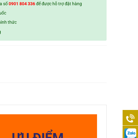
ua số
0901 804 336
để được hỗ trợ đặt hàng
quốc
hình thức
g
ƯU ĐIỂM
0938