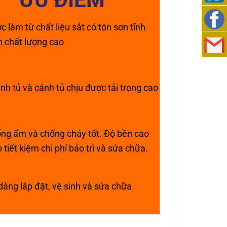
989
0938
c làm từ chất liệu sắt có tôn sơn tĩnh
n chất lượng cao
276
989
Việt
276
Nam
cskh@lo
nh tủ và cánh tủ chịu được tải trọng cao
Locker
ng ẩm và chống cháy tốt. Độ bền cao
p tiết kiệm chi phí bảo trì và sửa chữa.
dàng lắp đặt, vệ sinh và sửa chữa