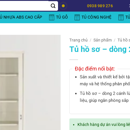
0938 989 276
Ủ NHỰA ABS CAO CẤP
TỦ GỖ
TỦ CÔNG NGHỆ
T
Trang chủ
/
Sản phẩm
/
Tủ hồ 
Tủ hồ sơ – dòng 
Đặc điểm nổi bật:
Sản xuất và thiết kế bởi 
máy và hệ thống phân phố
Tủ hồ sơ – dòng 2 cánh lù
liệu, giúp ngăn phòng sắp
Khách hàng dự án vui lòng li