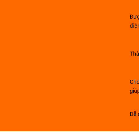
Đượ
điệ
Thà
Chố
giú
Dễ 