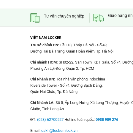
Giao hàng n
Tư vấn chuyên nghiệp
VIỆT NAM LOCKER
Trụ sở chính HN:
Lầu 13, Tháp Hà Nội - Số 49,
Đường Hai Bà Trưng, Quận Hoàn Kiếm, Tp. Hà Nội
Chi nhánh HCM:
SH02-22, Sari Town, KĐT Sala, Số 74, Đường
Phường An Lợi Đông, Quận 2, Tp. HCM
Chi Nhánh ĐN:
Tòa nhà văn phòng Indochina
Riverside Tower - Số 74, Đường Bạch Đằng,
Quận Hải Châu, Tp. Đà Nẵng
Chi Nhánh LA:
Số 5, Ấp Long Hưng, Xã Long Thượng, Huyện 
Giuộc, Tỉnh Long An
ĐT:
(028) 62700527
Hotline toàn quốc:
0938 989 276
Email:
cskh@lockernlock.vn