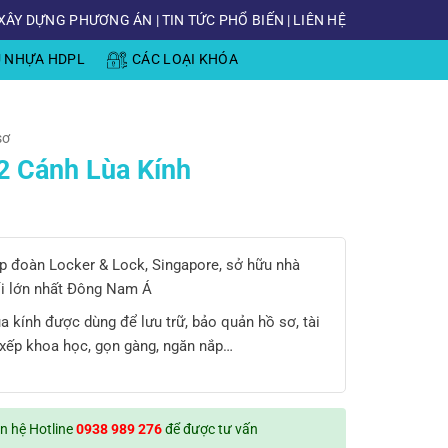
XÂY DỰNG PHƯƠNG ÁN
|
TIN TỨC PHỔ BIẾN
|
LIÊN HỆ
Ủ NHỰA HDPL
CÁC LOẠI KHÓA
sơ
2 Cánh Lùa Kính
tập đoàn Locker & Lock, Singapore, sở hữu nhà
i lớn nhất Đông Nam Á
a kính được dùng để lưu trữ, bảo quản hồ sơ, tài
 xếp khoa học, gọn gàng, ngăn nắp…
ên hệ Hotline
0938 989 276
để được tư vấn