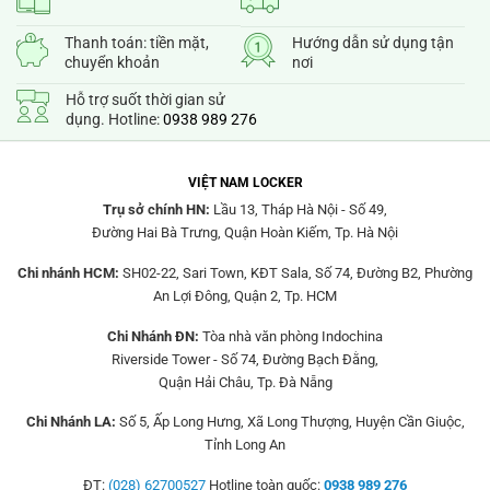
Thanh toán: tiền mặt,
Hướng dẫn sử dụng tận
chuyển khoản
nơi
Hỗ trợ suốt thời gian sử
dụng. Hotline:
0938 989 276
VIỆT NAM LOCKER
Trụ sở chính HN:
Lầu 13, Tháp Hà Nội - Số 49,
Đường Hai Bà Trưng, Quận Hoàn Kiếm, Tp. Hà Nội
Chi nhánh HCM:
SH02-22, Sari Town, KĐT Sala, Số 74, Đường B2, Phường
An Lợi Đông, Quận 2, Tp. HCM
Chi Nhánh ĐN:
Tòa nhà văn phòng Indochina
Riverside Tower - Số 74, Đường Bạch Đằng,
Quận Hải Châu, Tp. Đà Nẵng
Chi Nhánh LA:
Số 5, Ấp Long Hưng, Xã Long Thượng, Huyện Cần Giuộc,
Tỉnh Long An
ĐT:
(028) 62700527
Hotline toàn quốc:
0938 989 276