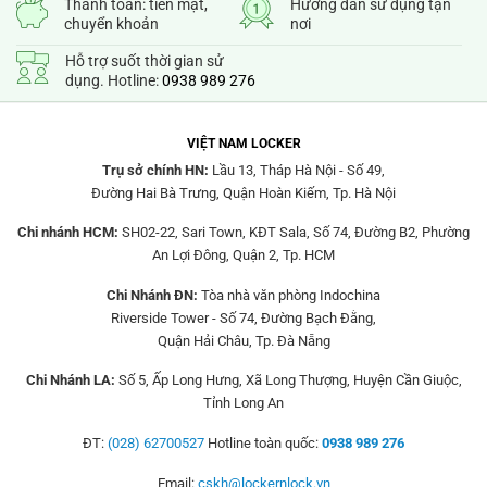
Thanh toán: tiền mặt,
Hướng dẫn sử dụng tận
chuyển khoản
nơi
Hỗ trợ suốt thời gian sử
dụng. Hotline:
0938 989 276
VIỆT NAM LOCKER
Trụ sở chính HN:
Lầu 13, Tháp Hà Nội - Số 49,
Đường Hai Bà Trưng, Quận Hoàn Kiếm, Tp. Hà Nội
Chi nhánh HCM:
SH02-22, Sari Town, KĐT Sala, Số 74, Đường B2, Phường
An Lợi Đông, Quận 2, Tp. HCM
Chi Nhánh ĐN:
Tòa nhà văn phòng Indochina
Riverside Tower - Số 74, Đường Bạch Đằng,
Quận Hải Châu, Tp. Đà Nẵng
Chi Nhánh LA:
Số 5, Ấp Long Hưng, Xã Long Thượng, Huyện Cần Giuộc,
Tỉnh Long An
ĐT:
(028) 62700527
Hotline toàn quốc:
0938 989 276
Email:
cskh@lockernlock.vn