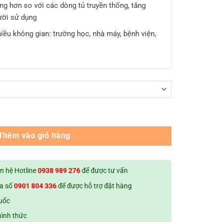
g hơn so với các dòng tủ truyền thống, tăng
ười sử dụng
hiều không gian: trường học, nhà máy, bệnh viện,
4 ngăn 4 cột (1940 x 1217 x 420 mm) số lượng
Thêm vào giỏ hàng
ên hệ Hotline
0938 989 276
để được tư vấn
ua số
0901 804 336
để được hỗ trợ đặt hàng
quốc
hình thức