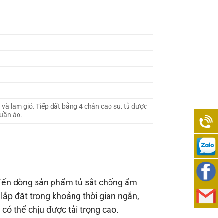
 và lam gió. Tiếp đất bằng 4 chân cao su, tủ được
quần áo.
0938
989
0938
 đến dòng sản phẩm tủ sắt chống ẩm
276
989
lắp đặt trong khoảng thời gian ngắn,
Việt
 có thể chịu được tải trọng cao.