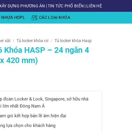
XÂY DỰNG PHƯƠNG ÁN
|
TIN TỨC PHỔ BIẾN
|
LIÊN HỆ
Ủ NHỰA HDPL
CÁC LOẠI KHÓA
er sắt
/
Tủ locker khóa cơ
/
Tủ locker khóa Hasp
S6 Khóa HASP – 24 ngăn 4
 x 420 mm)
tập đoàn Locker & Lock, Singapore, sở hữu nhà
i lớn nhất Đông Nam Á
am gió kết hợp bản lề âm hiện đại
ng lựa chọn cho khách hàng