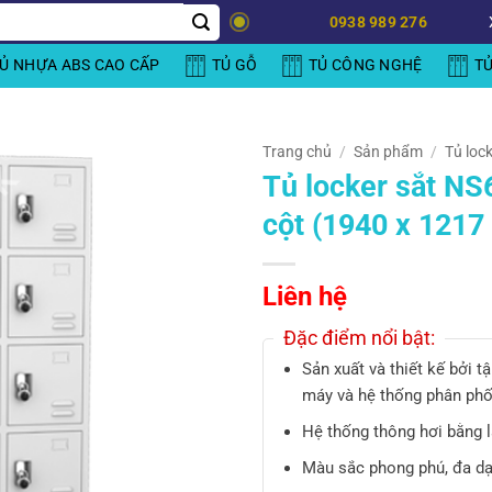
0938 989 276
Ủ NHỰA ABS CAO CẤP
TỦ GỖ
TỦ CÔNG NGHỆ
T
Trang chủ
/
Sản phẩm
/
Tủ lock
Tủ locker sắt N
cột (1940 x 1217
Liên hệ
Đặc điểm nổi bật:
Sản xuất và thiết kế bởi 
máy và hệ thống phân phố
Hệ thống thông hơi bằng l
Màu sắc phong phú, đa dạ