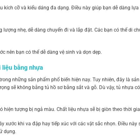
ều kích cỡ và kiểu dáng đa dạng. Điều này giúp bạn dễ dàng lự
g lượng nhẹ, dễ dàng chuyển đi và lắp đặt. Các bạn có thể di c
c nên bạn có thể dễ dàng vệ sinh và dọn dẹp.
 liệu bằng nhựa
trong những sản phẩm phổ biến hiện nay. Tuy nhiên, đây là sản
rọng sẽ không bằng tủ hồ sơ bằng sắt và gỗ. Dù vậy, tủ nhựa c
có hiện tượng bị ngả màu. Chất liệu nhựa sẽ bị giòn theo thời gi
rầy xước khi va đập hay tiếp xúc với các vật sắc nhọn. Điều nà
ử dụng.