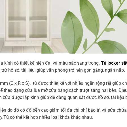
ùa kính có thiết kế hiện đại và màu sắc sang trọng.
Tủ locker sắ
trữ hồ sơ, tài liệu, giúp văn phòng trở nên gọn gàng, ngăn nắp.
m (C x R x S), tủ được thiết kế với nhiều ngăn rộng rãi giúp ch
kế theo dạng cửa lùa mở cửa bằng cách trượt sang hai bên. Điề
h cửa được lắp kính giúp dễ dàng quan sát được hồ sơ, tài liệu 
iện do đó có độ bền cao,giảm tối đa chi phí bảo trì và sửa chữa
Tủ có thể kết hợp nhiều loại khóa khác nhau.