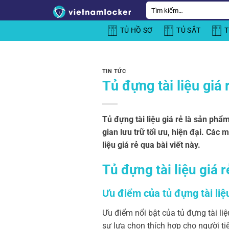
Bỏ
Tìm
kiếm:
qua
TỦ HỒ SƠ
TỦ SẮT
T
nội
dung
TIN TỨC
Tủ đựng tài liệu giá 
Tủ đựng tài liệu giá rẻ là sản phẩ
gian lưu trữ tối ưu, hiện đại. Các 
liệu giá rẻ qua bài viết này.
Tủ đựng tài liệu giá r
Ưu điểm của tủ đựng tài liệu
Ưu điểm nổi bật của tủ đựng tài liệ
sự lựa chọn thích hợp cho người ti