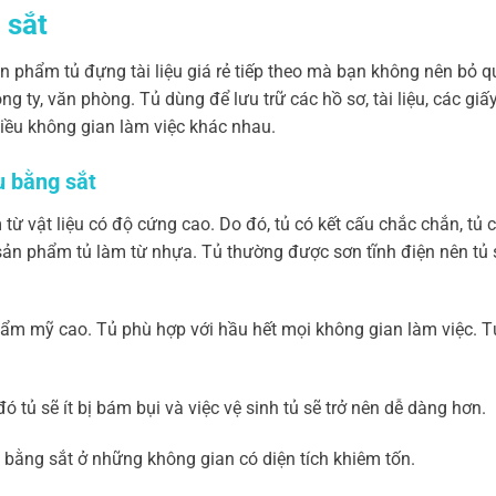
 sắt
n phẩm tủ đựng tài liệu giá rẻ tiếp theo mà bạn không nên bỏ qu
ty, văn phòng. Tủ dùng để lưu trữ các hồ sơ, tài liệu, các giấy
iều không gian làm việc khác nhau.
u bằng sắt
 từ vật liệu có độ cứng cao. Do đó, tủ có kết cấu chắc chắn, tủ
sản phẩm tủ làm từ nhựa. Tủ thường được sơn tĩnh điện nên tủ sẽ
thẩm mỹ cao. Tủ phù hợp với hầu hết mọi không gian làm việc. T
ó tủ sẽ ít bị bám bụi và việc vệ sinh tủ sẽ trở nên dễ dàng hơn.
u bằng sắt ở những không gian có diện tích khiêm tốn.