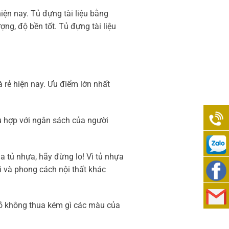
iện nay. Tủ đựng tài liệu bằng
ng, độ bền tốt. Tủ đựng tài liệu
 rẻ hiện nay. Ưu điểm lớn nhất
ù hợp với ngân sách của người
0938
 tủ nhựa, hãy đừng lo! Vì tủ nhựa
i và phong cách nội thất khác
989
0938
276
989
Việt
gỗ không thua kém gì các màu của
276
Nam
cskh@lo