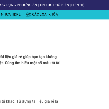
XÂY DỰNG PHƯƠNG ÁN
|
TIN TỨC PHỔ BIẾN
|
LIÊN HỆ
Ủ NHỰA HDPL
CÁC LOẠI KHÓA
ài liệu giá rẻ giúp bạn tạo không
vật. Cùng tìm hiểu một số mẫu tủ tài
ủ khác. Tủ đựng tài liệu giá rẻ là