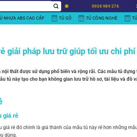
0938 989 276
Ủ NHỰA ABS CAO CẤP
TỦ GỖ
TỦ CÔNG NGHỆ
T
rẻ giải pháp lưu trữ giúp tối ưu chi phí
m nội thất được sử dụng phổ biến và rộng rãi. Các mẫu tủ đựng t
mẫu tủ này tạo cho bạn không gian lưu trữ hồ sơ, tài liệu và đồ 
ẻ
 giá rẻ
u giá rẻ đó chính là giá thành của mẫu tủ này rẻ hơn những mẫu t
êu dùng.