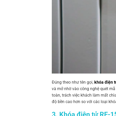
Đúng theo như tên gọi,
khóa điện t
và mở nhờ vào công nghệ quét mã R
toàn, trách việc khách làm mất chì
độ bền cao hơn so với các loại kh
3. Khóa điện tử RF-