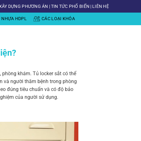
XÂY DỰNG PHƯƠNG ÁN
|
TIN TỨC PHỔ BIẾN
|
LIÊN HỆ
Ủ NHỰA HDPL
CÁC LOẠI KHÓA
viện?
, phòng khám. Tủ locker sắt có thể
ân và người thăm bệnh trong phòng
eo đúng tiêu chuẩn và có độ bảo
nghiệm của người sử dụng.