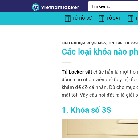
Bỏ
Tìm
kiếm:
qua
TỦ HỒ SƠ
TỦ SẮT
T
nội
dung
KINH NGHIỆM CHỌN MUA
,
TIN TỨC
,
TỦ LOC
Các loại khóa nào p
Tủ Locker sắt
chắc hẳn là một tron
dùng cho nhân viên để đồ y tế, đồ
khám để đồ cá nhân. Dù cho mục đí
mật tốt. Vậy câu hỏi đặt ra là giải
1. Khóa số 3S