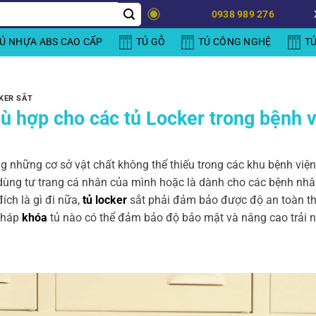
0938 989 276
Ủ NHỰA ABS CAO CẤP
TỦ GỖ
TỦ CÔNG NGHỆ
T
KER SẮT
hù hợp cho các tủ Locker trong bệnh 
g những cơ sở vật chất không thể thiếu trong các khu bệnh viện
 dùng tư trang cá nhân của mình hoặc là dành cho các bệnh nh
ch là gì đi nữa,
tủ locker
sắt phải đảm bảo được độ an toàn th
 pháp
khóa
tủ nào có thể đảm bảo độ bảo mật và nâng cao trải 