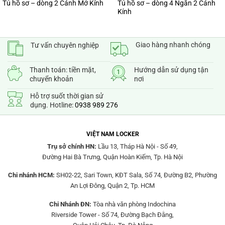
Tủ hồ sơ – dòng 4 Ngăn 2 Cánh
Tủ hồ sơ – dòng 2 Cánh Mở Kính
Kính
Giao hàng nhanh chóng
Tư vấn chuyên nghiệp
Thanh toán: tiền mặt,
Hướng dẫn sử dụng tận
chuyển khoản
nơi
Hỗ trợ suốt thời gian sử
dụng. Hotline:
0938 989 276
VIỆT NAM LOCKER
Trụ sở chính HN:
Lầu 13, Tháp Hà Nội - Số 49,
Đường Hai Bà Trưng, Quận Hoàn Kiếm, Tp. Hà Nội
Chi nhánh HCM:
SH02-22, Sari Town, KĐT Sala, Số 74, Đường B2, Phường
An Lợi Đông, Quận 2, Tp. HCM
Chi Nhánh ĐN:
Tòa nhà văn phòng Indochina
Riverside Tower - Số 74, Đường Bạch Đằng,