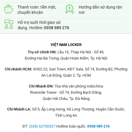
Thanh toán: tiền mặt,
Hướng dẫn sử dụng tận
chuyển khoản
nơi
Hỗ trợ suốt thời gian sử
dụng. Hotline:
0938 989 276
VIỆT NAM LOCKER
Trụ sở chính HN:
Lầu 13, Tháp Hà Nội - Số 49,
Đường Hai Bà Trưng, Quận Hoàn Kiếm, Tp. Hà Nội
Chi nhánh HCM:
SH02-22, Sari Town, KĐT Sala, Số 74, Đường B2, Phường
An Lợi Đông, Quận 2, Tp. HCM
Chi Nhánh ĐN:
Tòa nhà văn phòng Indochina
Riverside Tower - Số 74, Đường Bạch Đằng,
Quận Hải Châu, Tp. Đà Nẵng
Chi Nhánh LA:
Số 5, Ấp Long Hưng, Xã Long Thượng, Huyện Cần Giuộc,
Tỉnh Long An
ĐT:
(028) 62700527
Hotline toàn quốc:
0938 989 276